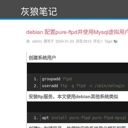
灰狼笔记
debian 配置pure-ftpd并使用Mysql虚拟
由 admin 撰写于
2024-01-24
浏览:2612 评论:1 Tags:
ftp
创建系统用户
groupadd
ftpd 
useradd
ftp -g ftpd -s /sbin/nologin
安装ftp服务，本文使用debian其他系统类似
apt
install pure-ftpd pure-ftpd-mysql