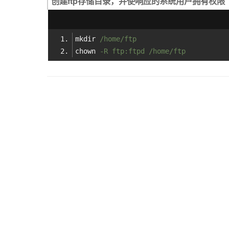
创建ftp存储目录，并使响应的系统用户拥有权限
mkdir
/home/ftp
chown
-R ftp:ftpd /home/ftp