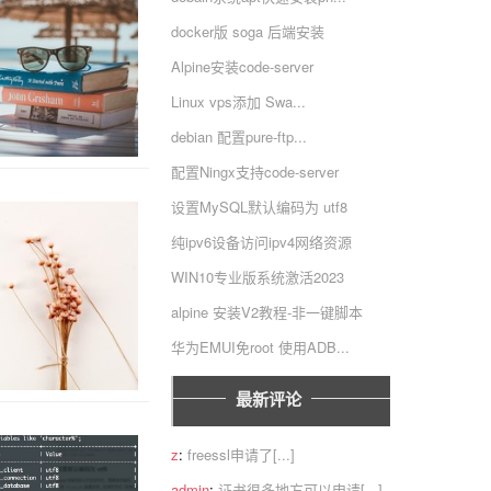
docker版 soga 后端安装
Alpine安装code-server
Linux vps添加 Swa...
debian 配置pure-ftp...
配置Ningx支持code-server
设置MySQL默认编码为 utf8
纯ipv6设备访问ipv4网络资源
WIN10专业版系统激活2023
alpine 安装V2教程-非一键脚本
华为EMUI免root 使用ADB...
最新评论
z
:
freessl申请了[...]
admin
:
证书很多地方可以申请[...]