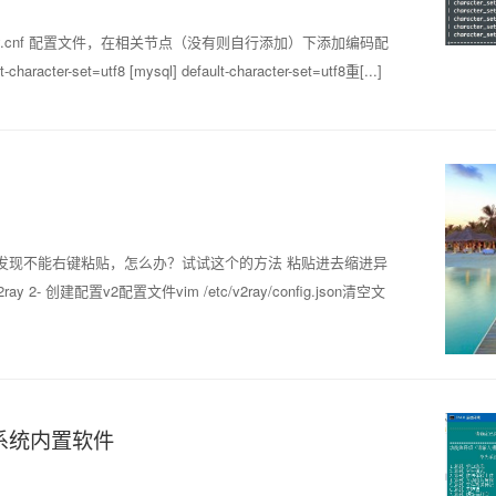
/my.cnf 配置文件，在相关节点（没有则自行添加）下添加编码配
haracter-set=utf8 [mysql] default-character-set=utf8重[...]
如果发现不能右键粘贴，怎么办？试试这个的方法 粘贴进去缩进异
y 2- 创建配置v2配置文件vim /etc/v2ray/config.json清空文
除系统内置软件