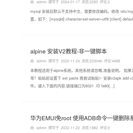
由 admin 撰写于
2024-01-17
浏览:2283 评论:2
mysql 安装后默认不支持中文，需要修改编码。修改 /etc
置，如下：[mysqld] character-set-server=utf8 [client] default-c
alpine 安装V2教程-非一键脚本
由 admin 撰写于
2022-11-24
浏览:233046 评论:4466
本教程适用于alpine系统。其他系统请忽略,准备说明。 
常？粘贴前设置下 set paste 再尝试粘贴1- 安装v2apk add v2ra
件。键入下面的内容,链接端口为8321 .ID fa80[...]
华为EMUI免root 使用ADB命令一键删
由 admin 撰写于
2022-11-22
浏览:1982 评论:0