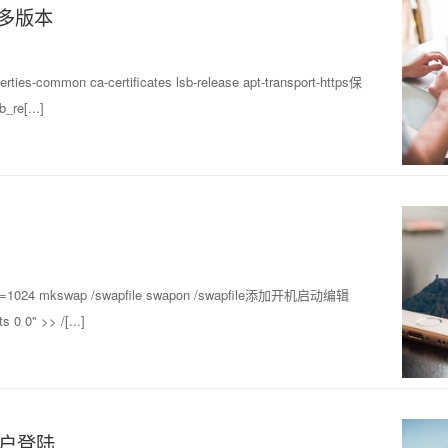
p8多版本
-common ca-certificates lsb-release apt-transport-https保
_re[...]
t=1024 mkswap /swapfile swapon /swapfile添加开机启动编辑
0 0" >> /[...]
拟用户登陆