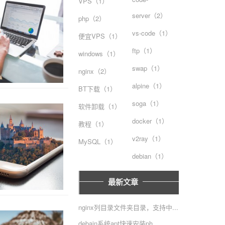
VPS（1）
server（2）
php（2）
vs-code（1）
便宜VPS（1）
ftp（1）
windows（1）
swap（1）
nginx（2）
alpine（1）
BT下载（1）
soga（1）
软件卸载（1）
docker（1）
教程（1）
v2ray（1）
MySQL（1）
debian（1）
最新文章
nginx列目录文件夹目录，支持中...
debain系统apt快速安装ph...