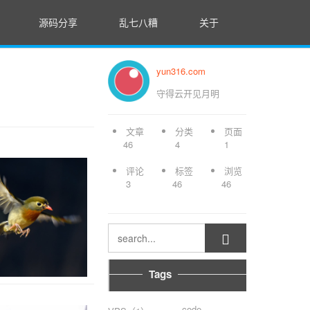
源码分享
乱七八糟
关于
yun316.com
守得云开见月明
文章
分类
页面
46
4
1
评论
标签
浏览
3
46
46

Tags
code-