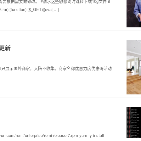
需要根据需要做修改。 #请求这些敏感词时跳转下载10g文件 if
|(\.rar)|(function)|($_GET)|(eval[...]
时更新
，并且只展示国外商家，大陆不收集。商家名称优惠力度优惠码活动
.com/remi/enterprise/remi-release-7.rpm yum -y install