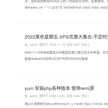
注：这些规则转自hostloc上的一些网友分享的，如果使用，
($request_uri ~* "(\.gz)|(")|(\.tar)|(admin)|(\.zip)|(\.sql)|(\.asp)
2022黑色星期五-VPS优惠大集合-不定
由 admin 撰写于
2022-11-19
浏览:1322 评论:0
2022-11-19开始收集显示的都是优惠力度比较大的商家
链接dedipath35折BLACKFRIDAY6522Go链接
yum 安装php各种版本 使用remi源
由 admin 撰写于
2022-10-29
浏览:1580 评论:1
将yum源更换为aliyun的remiyum -y install https://mirrors.aliyun