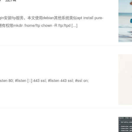
/nologin安装ftp服务，本文使用debian其他系统类似apt install pure-
ir /home/ftp chown -R ftp:ftpd [...]
0; #listen [::]:443 ssl; #listen 443 ssl; #ssl on;