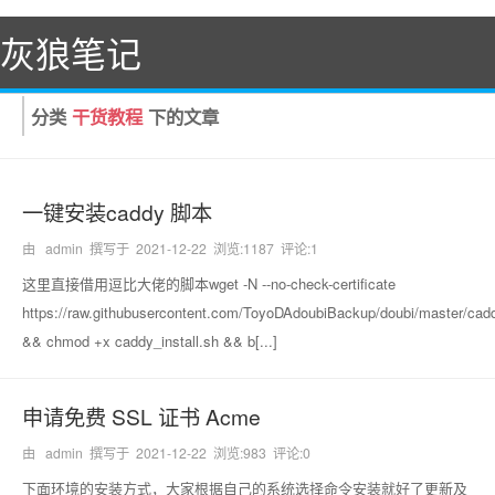
灰狼笔记
分类
干货教程
下的文章
首页
便宜VPS
一键安装caddy 脚本
干货教程
由 admin 撰写于
2021-12-22
浏览:1187 评论:1
这里直接借用逗比大佬的脚本wget -N --no-check-certificate
源码分享
https://raw.githubusercontent.com/ToyoDAdoubiBackup/doubi/master/cadd
&& chmod +x caddy_install.sh && b[...]
乱七八糟
申请免费 SSL 证书 Acme
关于
由 admin 撰写于
2021-12-22
浏览:983 评论:0
下面环境的安装方式，大家根据自己的系统选择命令安装就好了更新及