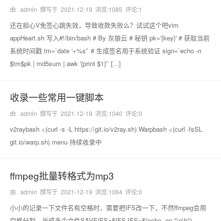
由 admin 撰写于
2021-12-19
浏览:1085 评论:1
还在担心V免签心跳失效，导致收款失败么？试试这个吧vim
appHeart.sh 写入#!/bin/bash # By 灰狼云 # 秘钥 pk='{key}' # 获取当前
系统时间戳 tm=`date '+%s'` # 生成签名用于系统验证 sign=`echo -n
$tm$pk | md5sum | awk '{print $1}'` [...]
收录一些常用一键脚本
由 admin 撰写于
2021-12-19
浏览:1040 评论:0
v2raybash <(curl -s -L https://git.io/v2ray.sh) Warpbash <(curl -fsSL
git.io/warp.sh) menu 持续收录中
ffmpeg批量转格式为mp3
由 admin 撰写于
2021-12-19
浏览:1064 评论:0
小小的记录一下文件名有空格时，需要把IFS改一下，不然ffmpeg会用
空格分割，当成多个文件SAVEIFS=$IFS IFS=$(echo -en "\n\b")