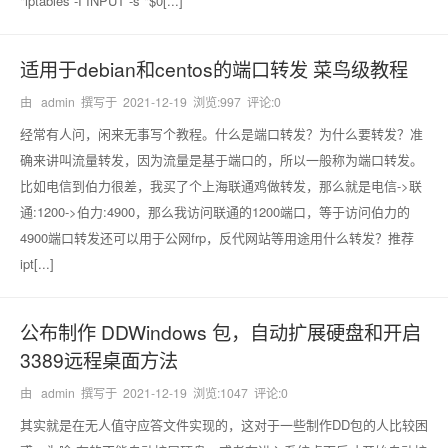
"iptables -I INPUT -s "$0[...]
适用于debian和centos的端口转发 菜鸟级教程
由 admin 撰写于
2021-12-19
浏览:997 评论:0
经常有人问，闲来无事写个教程。什么是端口转发？为什么要转发？准
确来讲叫流量转发，因为流量是基于端口的，所以一般称为端口转发。
比如电信到伯力很差，我买了个上海联通鸡做转发，那么就是电信->联
通:1200->伯力:4900，那么我访问联通的1200端口，等于访问伯力的
4900端口转发还可以用于公网frp，反代网站等用途用什么转发？推荐
ipt[...]
公布制作 DDWindows 包，自动扩展硬盘和开启
3389远程桌面方法
由 admin 撰写于
2021-12-19
浏览:1047 评论:0
其实就是在无人值守应答文件实现的，这对于一些制作DD包的人比较困